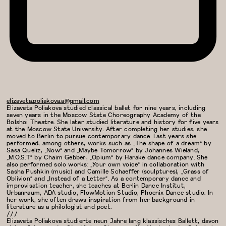
elizaveta.poliakova.a@gmail.com
Elizaveta Poliakova studied classical ballet for nine years, including
seven years in the Moscow State Choreography Academy of the
Bolshoi Theatre. She later studied literature and history for five years
at the Moscow State University. After completing her studies, she
moved to Berlin to pursue contemporary dance. Last years she
performed, among others, works such as „The shape of a dream“ by
Sasa Queliz, „Now“ and „Maybe Tomorrow“ by Johannes Wieland,
„M.O.S.T“ by Chaim Gebber, „Opium“ by Harake dance company. She
also performed solo works: „Your own voice“ in collaboration with
Sasha Pushkin (music) and Camille Schaeffer (sculptures), „Grass of
Oblivion“ and „Instead of a Letter“. As a contemporary dance and
improvisation teacher, she teaches at Berlin Dance Institut,
Urbanraum, ADA studio, FlowMotion Studio, Phoenix Dance studio. In
her work, she often draws inspiration from her background in
literature as a philologist and poet.
///
Elizaveta Poliakova studierte neun Jahre lang klassisches Ballett, davon