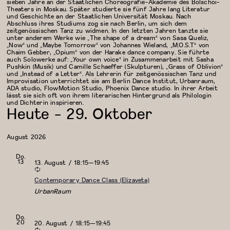
sieben Jahre an der Staatlichen Choreografie-Akademie des Bolschoi-
Theaters in Moskau. Später studierte sie fünf Jahre lang Literatur
und Geschichte an der Staatlichen Universität Moskau. Nach
Abschluss ihres Studiums zog sie nach Berlin, um sich dem
zeitgenössischen Tanz zu widmen. In den letzten Jahren tanzte sie
unter anderem Werke wie „The shape of a dream“ von Sasa Queliz,
„Now“ und „Maybe Tomorrow“ von Johannes Wieland, „M.O.S.T“ von
Chaim Gebber, „Opium“ von der Harake dance company. Sie führte
auch Solowerke auf: „Your own voice“ in Zusammenarbeit mit Sasha
Pushkin (Musik) und Camille Schaeffer (Skulpturen), „Grass of Oblivion“
und „Instead of a Letter“. Als Lehrerin für zeitgenössischen Tanz und
Improvisation unterrichtet sie am Berlin Dance Institut, Urbanraum,
ADA studio, FlowMotion Studio, Phoenix Dance studio. In ihrer Arbeit
lässt sie sich oft von ihrem literarischen Hintergrund als Philologin
und Dichterin inspirieren.
Heute
-
29. Oktober
Datum
wählen.
August 2026
Do.
13
13. August / 18:15
—
19:45
Contemporary Dance Class (Elizaveta)
UrbanRaum
Do.
20
20. August / 18:15
—
19:45