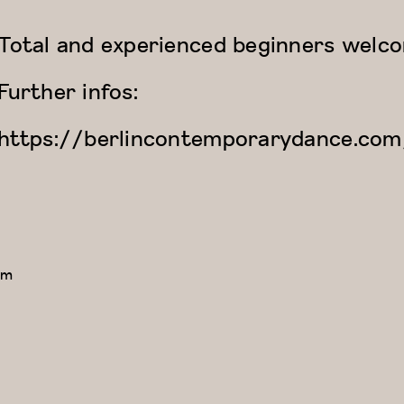
Total and experienced beginners welc
Further infos:
https://berlincontemporarydance.com
om
z