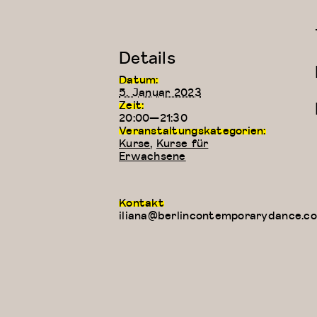
Details
Datum:
5. Januar 2023
Zeit:
20:00—21:30
Veranstaltungskategorien:
Kurse
,
Kurse für
Erwachsene
Kontakt
iliana@berlincontemporarydance.c
Modern/Zeitgenössischer
Kreativer
Tanz
Kindertan