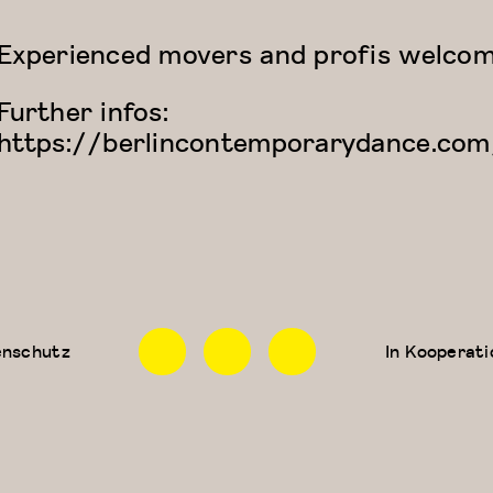
Experienced movers and profis welcom
Further infos:
https://berlincontemporarydance.com
Facebook
Instagram
Linkedin
enschutz
In Kooperati