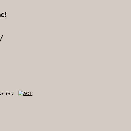
e!
/
on mit