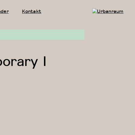
nder
Kontakt
Urbanraum
orary I