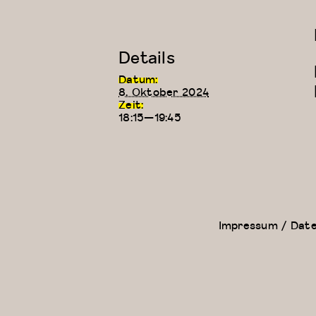
Details
Datum:
8. Oktober 2024
Zeit:
18:15—19:45
Zeitgenössischer
Modern
Tanz (für Kinder
Dance
ab 9 Jahren)
Fundamentals:
Modern
Dance für
Anfänger
Impressum / Dat