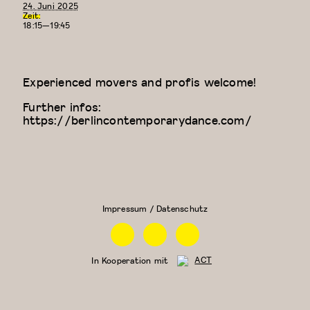
24. Juni 2025
Zeit:
18:15—19:45
Experienced movers and profis welcome!
Further infos:
https://berlincontemporarydance.com/
Zeitgenössischer
Physical
Tanz (für Kinder
Theatre
ab 9 Jahren)
Impressum / Datenschutz
Facebook
Instagram
Linkedin
In Kooperation mit