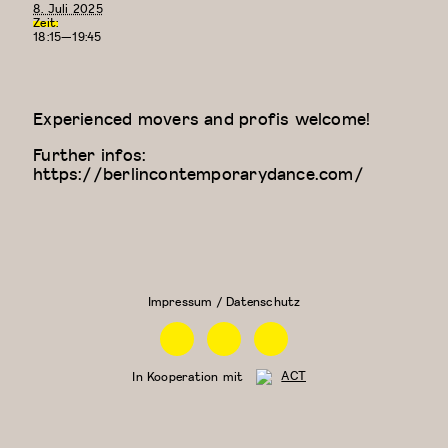
8. Juli 2025
Zeit:
18:15—19:45
Experienced movers and profis welcome!
Further infos:
https://berlincontemporarydance.com/
Zeitgenössischer
Physical
Tanz (für Kinder
Theatre
ab 9 Jahren)
Impressum / Datenschutz
Facebook
Instagram
Linkedin
In Kooperation mit