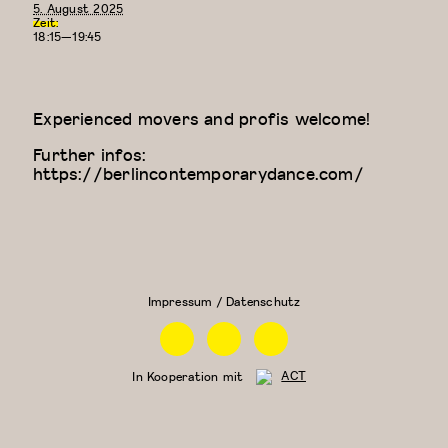
5. August 2025
Zeit:
18:15—19:45
Experienced movers and profis welcome!
Further infos:
https://berlincontemporarydance.com/
Zeitgenössischer
Physical
Tanz (für Kinder
Theatre
ab 9 Jahren)
Impressum / Datenschutz
Facebook
Instagram
Linkedin
In Kooperation mit