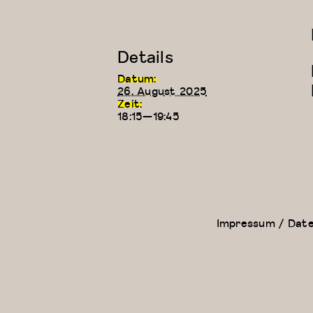
Details
Datum:
26. August 2025
Zeit:
18:15—19:45
Zeitgenössischer
Physical
Tanz (für Kinder
Theatre
ab 9 Jahren)
Impressum / Dat