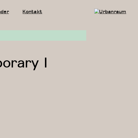
nder
Kontakt
Urbanraum
orary I