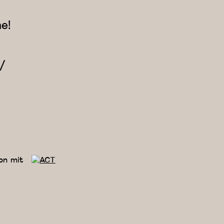
e!
/
on mit