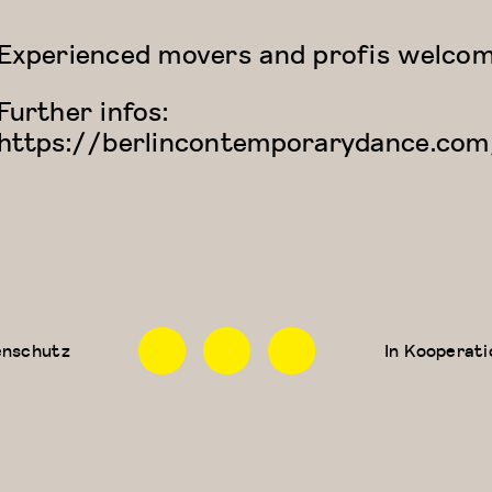
Experienced movers and profis welcom
Further infos:
https://berlincontemporarydance.com
Facebook
Instagram
Linkedin
enschutz
In Kooperati