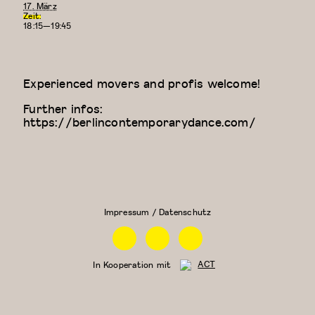
17. März
Zeit:
18:15—19:45
Experienced movers and profis welcome!
Further infos:
https://berlincontemporarydance.com/
Zeitgenössischer
Physical
Tanz (für Kinder
Theatre
ab 9 Jahren)
Impressum / Datenschutz
Facebook
Instagram
Linkedin
In Kooperation mit