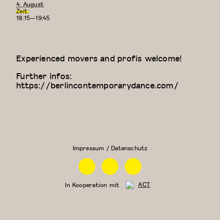
4. August
Zeit:
18:15—19:45
Experienced movers and profis welcome!
Further infos:
https://berlincontemporarydance.com/
Zeitgenössischer
Physical
Tanz (für Kinder
Theatre
ab 9 Jahren)
Impressum / Datenschutz
Facebook
Instagram
Linkedin
In Kooperation mit