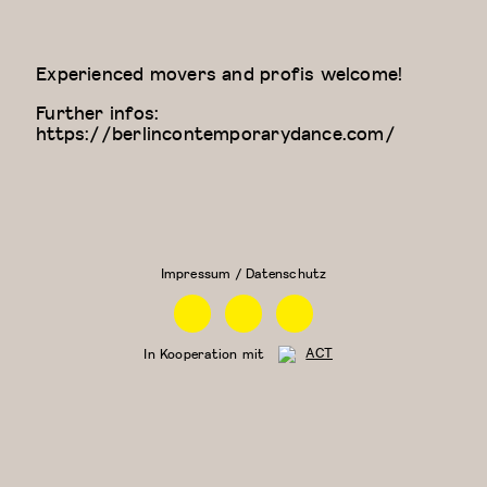
Experienced movers and profis welcome!
Further infos:
https://berlincontemporarydance.com/
Zeitgenössischer
Physical
Tanz (für Kinder
Theatre
ab 9 Jahren)
Impressum / Datenschutz
Facebook
Instagram
Linkedin
In Kooperation mit