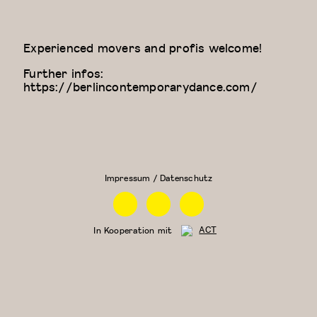
Experienced movers and profis welcome!
Further infos:
https://berlincontemporarydance.com/
Zeitgenössischer
Physical
Tanz (für Kinder
Theatre
ab 9 Jahren)
Impressum / Datenschutz
Facebook
Instagram
Linkedin
In Kooperation mit