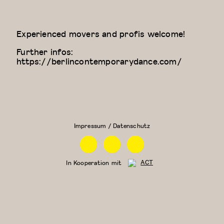
Experienced movers and profis welcome!
Further infos:
https://berlincontemporarydance.com/
Zeitgenössischer
Physical
Tanz (für Kinder
Theatre
ab 9 Jahren)
Impressum / Datenschutz
Facebook
Instagram
Linkedin
In Kooperation mit