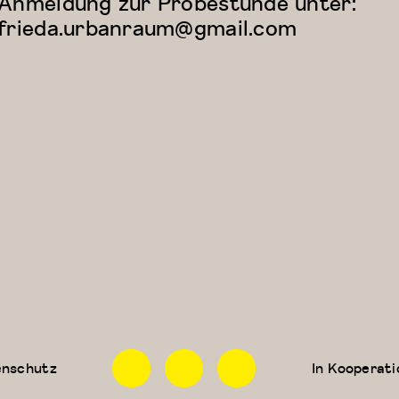
Anmeldung zur Probestunde unter:
frieda.urbanraum@gmail.com
Facebook
Instagram
Linkedin
enschutz
In Kooperati