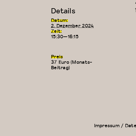
Details
Datum:
2. Dezember 2024
Zeit:
15:30—16:15
Preis
37 Euro (Monats-
Beitrag)
Contemporary
Kung
Dance Class
Fu
(Elizaveta)
Impressum / Dat