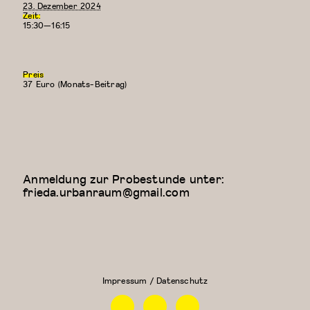
23. Dezember 2024
Zeit:
15:30—16:15
Preis
37 Euro (Monats-Beitrag)
Anmeldung zur Probestunde unter:
frieda.urbanraum@gmail.com
Contemporary
Kung
Dance Class
Fu
(Elizaveta)
Impressum / Datenschutz
Facebook
Instagram
Linkedin