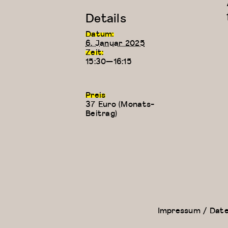
Details
Datum:
6. Januar 2025
Zeit:
15:30—16:15
Preis
37 Euro (Monats-
Beitrag)
Floor Work &
Kreativer
Acrobatic
Kindertanz
Contemporary
(5-6 Jahre)
II (Iliana)
Impressum / Dat