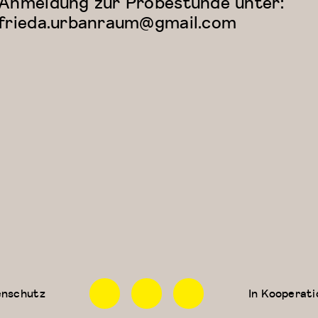
Anmeldung zur Probestunde unter:
frieda.urbanraum@gmail.com
Facebook
Instagram
Linkedin
enschutz
In Kooperati