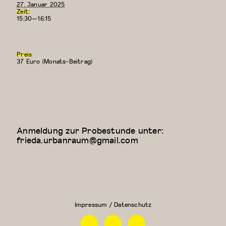
27. Januar 2025
Zeit:
15:30—16:15
Preis
37 Euro (Monats-Beitrag)
Anmeldung zur Probestunde unter:
frieda.urbanraum@gmail.com
Floor Work &
Kreativer
Acrobatic
Kindertanz
Contemporary
(5-6
II (Iliana)
Jahre)
Impressum / Datenschutz
Facebook
Instagram
Linkedin