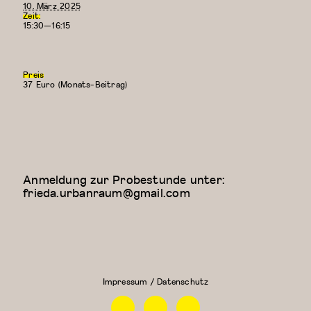
10. März 2025
Zeit:
15:30—16:15
Preis
37 Euro (Monats-Beitrag)
Anmeldung zur Probestunde unter:
frieda.urbanraum@gmail.com
Floor Work &
Kreativer
Acrobatic
Kindertanz
Contemporary
(5-6
II (Iliana)
Jahre)
Impressum / Datenschutz
Facebook
Instagram
Linkedin