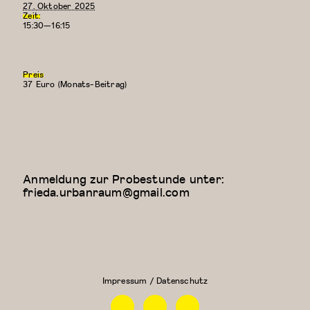
27. Oktober 2025
Zeit:
15:30—16:15
Preis
37 Euro (Monats-Beitrag)
Anmeldung zur Probestunde unter:
frieda.urbanraum@gmail.com
Floor Work &
Kreativer
Acrobatic
Kindertanz
Contemporary
(5-6
II (Iliana)
Jahre)
Impressum / Datenschutz
Facebook
Instagram
Linkedin