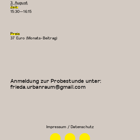
3. August
Zeit:
15:30—16:15
Preis
37 Euro (Monats-Beitrag)
Anmeldung zur Probestunde unter:
frieda.urbanraum@gmail.com
Floor Work &
Kreativer
Acrobatic
Kindertanz
Contemporary
(5-6
II (Iliana)
Jahre)
Impressum / Datenschutz
Facebook
Instagram
Linkedin