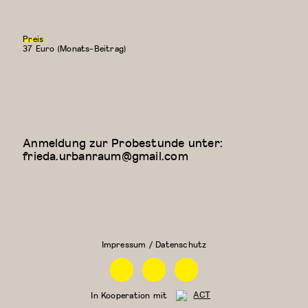
Preis
37 Euro (Monats-Beitrag)
Anmeldung zur Probestunde unter:
frieda.urbanraum@gmail.com
Floor Work &
Kreativer
Acrobatic
Kindertanz
Contemporary
(5-6
II (Iliana)
Jahre)
Impressum / Datenschutz
Facebook
Instagram
Linkedin
In Kooperation mit