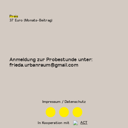
Preis
37 Euro (Monats-Beitrag)
Anmeldung zur Probestunde unter:
frieda.urbanraum@gmail.com
Floor Work &
Kreativer
Acrobatic
Kindertanz
Contemporary
(5-6
II (Iliana)
Jahre)
Impressum / Datenschutz
Facebook
Instagram
Linkedin
In Kooperation mit