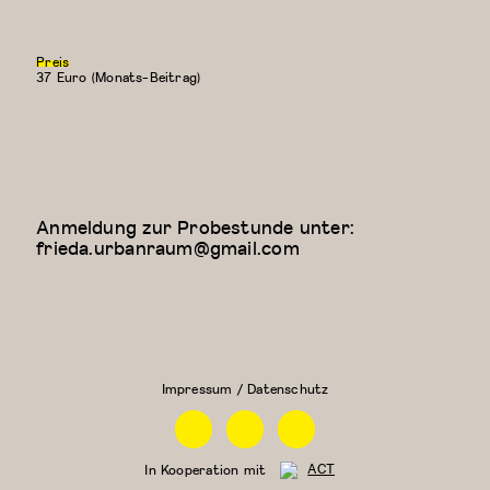
Preis
37 Euro (Monats-Beitrag)
Anmeldung zur Probestunde unter:
frieda.urbanraum@gmail.com
Floor Work &
Kreativer
Acrobatic
Kindertanz
Contemporary
(5-6
II (Iliana)
Jahre)
Impressum / Datenschutz
Facebook
Instagram
Linkedin
In Kooperation mit