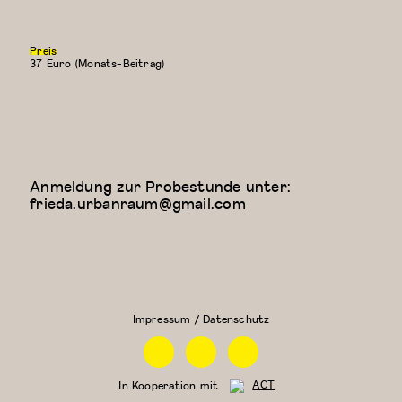
Preis
37 Euro (Monats-Beitrag)
Anmeldung zur Probestunde unter:
frieda.urbanraum@gmail.com
Floor Work &
Kreativer
Acrobatic
Kindertanz
Contemporary
(5-6
II (Iliana)
Jahre)
Impressum / Datenschutz
Facebook
Instagram
Linkedin
In Kooperation mit