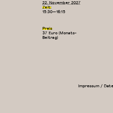
22. November 2027
Zeit:
15:30—16:15
Preis
37 Euro (Monats-
Beitrag)
Floor Work &
Kreativer
Acrobatic
Kindertanz
Contemporary
(5-6 Jahre)
II (Iliana)
Impressum / Dat