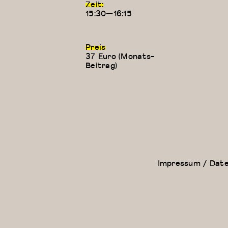
Zeit:
15:30—16:15
Preis
37 Euro (Monats-
Beitrag)
Floor Work &
Kreativer
Acrobatic
Kindertanz
Contemporary
(5-6 Jahre)
II (Iliana)
Impressum / Dat