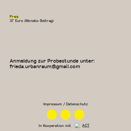
Preis
37 Euro (Monats-Beitrag)
Anmeldung zur Probestunde unter:
frieda.urbanraum@gmail.com
Floor Work &
Kreativer
Acrobatic
Kindertanz
Contemporary
(5-6
II (Iliana)
Jahre)
Impressum / Datenschutz
Facebook
Instagram
Linkedin
In Kooperation mit