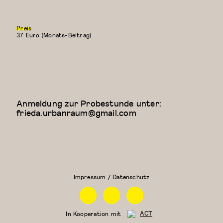
Preis
37 Euro (Monats-Beitrag)
Anmeldung zur Probestunde unter:
frieda.urbanraum@gmail.com
Floor Work &
Kreativer
Acrobatic
Kindertanz
Contemporary
(5-6
II (Iliana)
Jahre)
Impressum / Datenschutz
Facebook
Instagram
Linkedin
In Kooperation mit