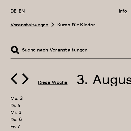
DE
EN
Info
Veranstaltungen
Kurse für Kinder
Veranstaltungen
Bitte
Suche
Schlüsselwort
Suche
und
eingeben.
Ansichten,
Veranstaltungen
Suche
Navigation
nach
3. Augu
Veranstaltungen
Schlüsselwort.
Diese Woche
Datum
auswählen.
Mo.
3
Di.
4
Mi.
5
Do.
6
Fr.
7