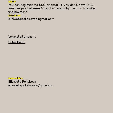
Preis
You can register via USC or email. If you don't have USC,
you can pay between 10 and 20 euros by cash or transfer
the payment
Kontakt
elizaveta.poliakova.a@gmail.com
Veranstaltungsort
UrbanRaum
Dozent*in
Elizaveta Poliakova
E-
elizaveta.poliakova.a@gmail.com
Mail: