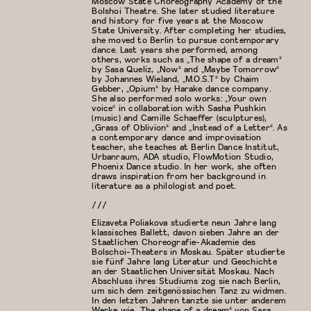
Moscow State Choreography Academy of the
Bolshoi Theatre. She later studied literature
and history for five years at the Moscow
State University. After completing her studies,
she moved to Berlin to pursue contemporary
dance. Last years she performed, among
others, works such as „The shape of a dream“
by Sasa Queliz, „Now“ and „Maybe Tomorrow“
by Johannes Wieland, „M.O.S.T“ by Chaim
Gebber, „Opium“ by Harake dance company.
She also performed solo works: „Your own
voice“ in collaboration with Sasha Pushkin
(music) and Camille Schaeffer (sculptures),
„Grass of Oblivion“ and „Instead of a Letter“. As
a contemporary dance and improvisation
teacher, she teaches at Berlin Dance Institut,
Urbanraum, ADA studio, FlowMotion Studio,
Phoenix Dance studio. In her work, she often
draws inspiration from her background in
literature as a philologist and poet.
///
Elizaveta Poliakova studierte neun Jahre lang
klassisches Ballett, davon sieben Jahre an der
Staatlichen Choreografie-Akademie des
Bolschoi-Theaters in Moskau. Später studierte
sie fünf Jahre lang Literatur und Geschichte
an der Staatlichen Universität Moskau. Nach
Abschluss ihres Studiums zog sie nach Berlin,
um sich dem zeitgenössischen Tanz zu widmen.
In den letzten Jahren tanzte sie unter anderem
Werke wie „The shape of a dream“ von Sasa