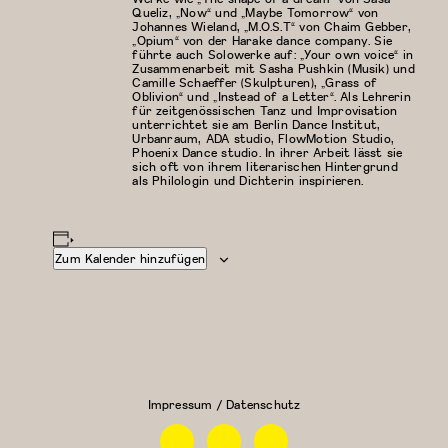
Queliz, „Now“ und „Maybe Tomorrow“ von
Johannes Wieland, „M.O.S.T“ von Chaim Gebber,
„Opium“ von der Harake dance company. Sie
führte auch Solowerke auf: „Your own voice“ in
Zusammenarbeit mit Sasha Pushkin (Musik) und
Camille Schaeffer (Skulpturen), „Grass of
Oblivion“ und „Instead of a Letter“. Als Lehrerin
für zeitgenössischen Tanz und Improvisation
unterrichtet sie am Berlin Dance Institut,
Urbanraum, ADA studio, FlowMotion Studio,
Phoenix Dance studio. In ihrer Arbeit lässt sie
sich oft von ihrem literarischen Hintergrund
als Philologin und Dichterin inspirieren.
Zum Kalender hinzufügen
Modern/Zeitgenössischer
Kreativer
Tanz
Kindertanz
(3-4
Jahre)
Impressum / Datenschutz
Facebook
Instagram
Linkedin