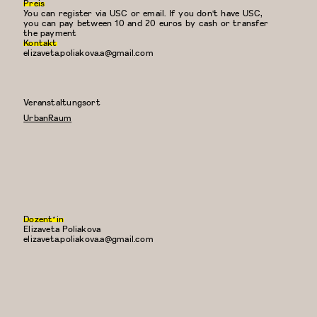
Preis
You can register via USC or email. If you don't have USC,
you can pay between 10 and 20 euros by cash or transfer
the payment
Kontakt
elizaveta.poliakova.a@gmail.com
Veranstaltungsort
UrbanRaum
Dozent*in
Elizaveta Poliakova
E-
elizaveta.poliakova.a@gmail.com
Mail: