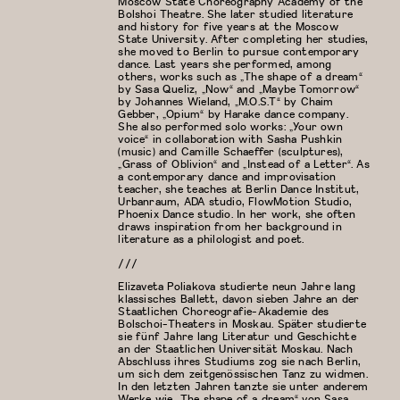
Moscow State Choreography Academy of the
Bolshoi Theatre. She later studied literature
and history for five years at the Moscow
State University. After completing her studies,
she moved to Berlin to pursue contemporary
dance. Last years she performed, among
others, works such as „The shape of a dream“
by Sasa Queliz, „Now“ and „Maybe Tomorrow“
by Johannes Wieland, „M.O.S.T“ by Chaim
Gebber, „Opium“ by Harake dance company.
She also performed solo works: „Your own
voice“ in collaboration with Sasha Pushkin
(music) and Camille Schaeffer (sculptures),
„Grass of Oblivion“ and „Instead of a Letter“. As
a contemporary dance and improvisation
teacher, she teaches at Berlin Dance Institut,
Urbanraum, ADA studio, FlowMotion Studio,
Phoenix Dance studio. In her work, she often
draws inspiration from her background in
literature as a philologist and poet.
///
Elizaveta Poliakova studierte neun Jahre lang
klassisches Ballett, davon sieben Jahre an der
Staatlichen Choreografie-Akademie des
Bolschoi-Theaters in Moskau. Später studierte
sie fünf Jahre lang Literatur und Geschichte
an der Staatlichen Universität Moskau. Nach
Abschluss ihres Studiums zog sie nach Berlin,
um sich dem zeitgenössischen Tanz zu widmen.
In den letzten Jahren tanzte sie unter anderem
Werke wie „The shape of a dream“ von Sasa