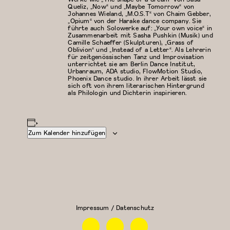
Queliz, „Now“ und „Maybe Tomorrow“ von
Johannes Wieland, „M.O.S.T“ von Chaim Gebber,
„Opium“ von der Harake dance company. Sie
führte auch Solowerke auf: „Your own voice“ in
Zusammenarbeit mit Sasha Pushkin (Musik) und
Camille Schaeffer (Skulpturen), „Grass of
Oblivion“ und „Instead of a Letter“. Als Lehrerin
für zeitgenössischen Tanz und Improvisation
unterrichtet sie am Berlin Dance Institut,
Urbanraum, ADA studio, FlowMotion Studio,
Phoenix Dance studio. In ihrer Arbeit lässt sie
sich oft von ihrem literarischen Hintergrund
als Philologin und Dichterin inspirieren.
Zum Kalender hinzufügen
Modern/Zeitgenössischer
Floor Work &
Tanz
Acrobatic
Contemporary
II (Iliana)
Impressum / Datenschutz
Facebook
Instagram
Linkedin