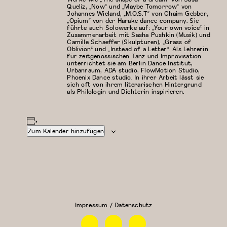
Queliz, „Now“ und „Maybe Tomorrow“ von
Johannes Wieland, „M.O.S.T“ von Chaim Gebber,
„Opium“ von der Harake dance company. Sie
führte auch Solowerke auf: „Your own voice“ in
Zusammenarbeit mit Sasha Pushkin (Musik) und
Camille Schaeffer (Skulpturen), „Grass of
Oblivion“ und „Instead of a Letter“. Als Lehrerin
für zeitgenössischen Tanz und Improvisation
unterrichtet sie am Berlin Dance Institut,
Urbanraum, ADA studio, FlowMotion Studio,
Phoenix Dance studio. In ihrer Arbeit lässt sie
sich oft von ihrem literarischen Hintergrund
als Philologin und Dichterin inspirieren.
Zum Kalender hinzufügen
Modern/Zeitgenössischer
Floor Work &
Tanz
Acrobatic
Contemporary
II (Iliana)
Impressum / Datenschutz
Facebook
Instagram
Linkedin