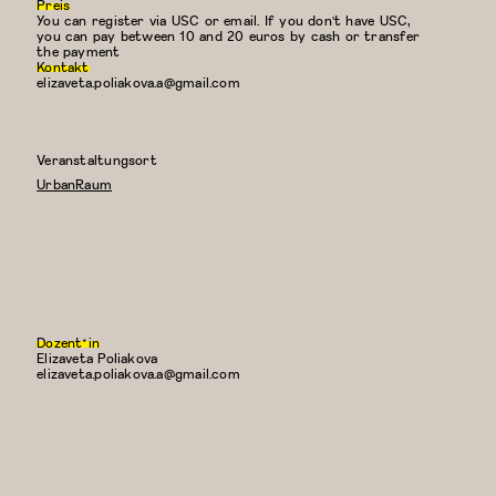
Preis
You can register via USC or email. If you don't have USC,
you can pay between 10 and 20 euros by cash or transfer
the payment
Kontakt
elizaveta.poliakova.a@gmail.com
Veranstaltungsort
UrbanRaum
Dozent*in
Elizaveta Poliakova
E-
elizaveta.poliakova.a@gmail.com
Mail: