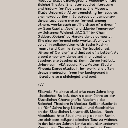
Moscow State Choreography Academy of the
Bolshoi Theatre. She later studied literature
and history for five years at the Moscow
State University. After completing her studies,
she moved to Berlin to pursue contemporary
dance. Last years she performed, among
others, works such as „The shape of a dream“
by Sasa Queliz, „Now“ and „Maybe Tomorrow“
by Johannes Wieland, „M.O.S.T“ by Chaim
Gebber, „Opium“ by Harake dance company.
She also performed solo works: „Your own
voice“ in collaboration with Sasha Pushkin
(music) and Camille Schaeffer (sculptures),
„Grass of Oblivion“ and „Instead of a Letter“. As
a contemporary dance and improvisation
teacher, she teaches at Berlin Dance Institut,
Urbanraum, ADA studio, FlowMotion Studio,
Phoenix Dance studio. In her work, she often
draws inspiration from her background in
literature as a philologist and poet.
///
Elizaveta Poliakova studierte neun Jahre lang
klassisches Ballett, davon sieben Jahre an der
Staatlichen Choreografie-Akademie des
Bolschoi-Theaters in Moskau. Später studierte
sie fünf Jahre lang Literatur und Geschichte
an der Staatlichen Universität Moskau. Nach
Abschluss ihres Studiums zog sie nach Berlin,
um sich dem zeitgenössischen Tanz zu widmen.
In den letzten Jahren tanzte sie unter anderem
Werke wie „The shape of a dream“ von Sasa