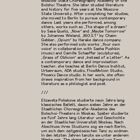
Moscow State Choreography Academy of the
Bolshoi Theatre. She later studied literature
and history for five years at the Moscow
State University. After completing her studies,
she moved to Berlin to pursue contemporary
dance. Last years she performed, among
others, works such as „The shape of a dream“
by Sasa Queliz, „Now“ and „Maybe Tomorrow“
by Johannes Wieland, „M.O.S.T“ by Chaim
Gebber, „Opium“ by Harake dance company.
She also performed solo works: „Your own
voice“ in collaboration with Sasha Pushkin
(music) and Camille Schaeffer (sculptures),
„Grass of Oblivion“ and „Instead of a Letter“. As
a contemporary dance and improvisation
teacher, she teaches at Berlin Dance Institut,
Urbanraum, ADA studio, FlowMotion Studio,
Phoenix Dance studio. In her work, she often
draws inspiration from her background in
literature as a philologist and poet.
///
Elizaveta Poliakova studierte neun Jahre lang
klassisches Ballett, davon sieben Jahre an der
Staatlichen Choreografie-Akademie des
Bolschoi-Theaters in Moskau. Später studierte
sie fünf Jahre lang Literatur und Geschichte
an der Staatlichen Universität Moskau. Nach
Abschluss ihres Studiums zog sie nach Berlin,
um sich dem zeitgenössischen Tanz zu widmen.
In den letzten Jahren tanzte sie unter anderem
Werke wie „The shape of a dream“ von Sasa