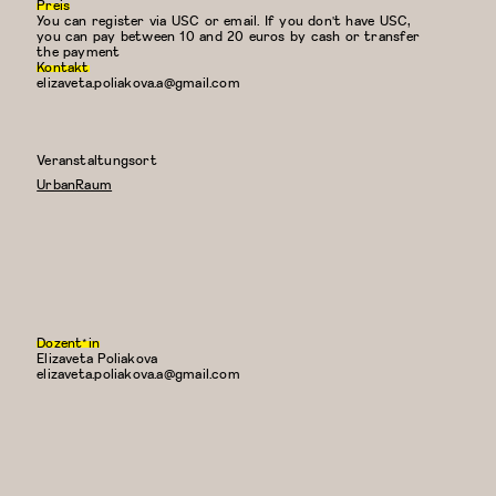
Preis
You can register via USC or email. If you don't have USC,
you can pay between 10 and 20 euros by cash or transfer
the payment
Kontakt
elizaveta.poliakova.a@gmail.com
Veranstaltungsort
UrbanRaum
Dozent*in
Elizaveta Poliakova
E-
elizaveta.poliakova.a@gmail.com
Mail: