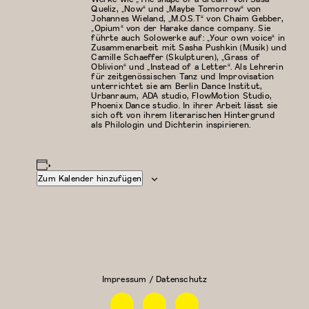
Queliz, „Now“ und „Maybe Tomorrow“ von
Johannes Wieland, „M.O.S.T“ von Chaim Gebber,
„Opium“ von der Harake dance company. Sie
führte auch Solowerke auf: „Your own voice“ in
Zusammenarbeit mit Sasha Pushkin (Musik) und
Camille Schaeffer (Skulpturen), „Grass of
Oblivion“ und „Instead of a Letter“. Als Lehrerin
für zeitgenössischen Tanz und Improvisation
unterrichtet sie am Berlin Dance Institut,
Urbanraum, ADA studio, FlowMotion Studio,
Phoenix Dance studio. In ihrer Arbeit lässt sie
sich oft von ihrem literarischen Hintergrund
als Philologin und Dichterin inspirieren.
Zum Kalender hinzufügen
Modern/Zeitgenössischer
Floor Work &
Tanz
Acrobatic
Contemporary
II (Iliana)
Impressum / Datenschutz
Facebook
Instagram
Linkedin