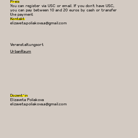
Preis
You can register via USC or email. If you don't have USC,
you can pay between 10 and 20 euros by cash or transfer
the payment
Kontakt
elizaveta.poliakova.a@gmail.com
Veranstaltungsort
UrbanRaum
Dozent*in
Elizaveta Poliakova
E-
elizaveta.poliakova.a@gmail.com
Mail: