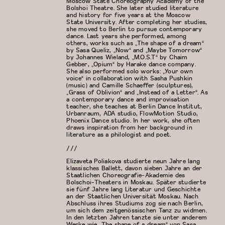
Moscow State Choreography Academy of the
Bolshoi Theatre. She later studied literature
and history for five years at the Moscow
State University. After completing her studies,
she moved to Berlin to pursue contemporary
dance. Last years she performed, among
others, works such as „The shape of a dream“
by Sasa Queliz, „Now“ and „Maybe Tomorrow“
by Johannes Wieland, „M.O.S.T“ by Chaim
Gebber, „Opium“ by Harake dance company.
She also performed solo works: „Your own
voice“ in collaboration with Sasha Pushkin
(music) and Camille Schaeffer (sculptures),
„Grass of Oblivion“ and „Instead of a Letter“. As
a contemporary dance and improvisation
teacher, she teaches at Berlin Dance Institut,
Urbanraum, ADA studio, FlowMotion Studio,
Phoenix Dance studio. In her work, she often
draws inspiration from her background in
literature as a philologist and poet.
///
Elizaveta Poliakova studierte neun Jahre lang
klassisches Ballett, davon sieben Jahre an der
Staatlichen Choreografie-Akademie des
Bolschoi-Theaters in Moskau. Später studierte
sie fünf Jahre lang Literatur und Geschichte
an der Staatlichen Universität Moskau. Nach
Abschluss ihres Studiums zog sie nach Berlin,
um sich dem zeitgenössischen Tanz zu widmen.
In den letzten Jahren tanzte sie unter anderem
Werke wie „The shape of a dream“ von Sasa