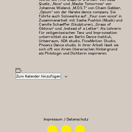
Queliz, „Now“ und „Maybe Tomorrow“ von
Johannes Wieland, „M.O.S.T“ von Chaim Gebber,
„Opium“ von der Harake dance company. Sie
führte auch Solowerke auf: „Your own voice“ in
Zusammenarbeit mit Sasha Pushkin (Musik) und
Camille Schaeffer (Skulpturen), „Grass of
Oblivion“ und „Instead of a Letter“. Als Lehrerin
für zeitgenössischen Tanz und Improvisation
unterrichtet sie am Berlin Dance Institut,
Urbanraum, ADA studio, FlowMotion Studio,
Phoenix Dance studio. In ihrer Arbeit lässt sie
sich oft von ihrem literarischen Hintergrund
als Philologin und Dichterin inspirieren.
Zum Kalender hinzufügen
Modern/Zeitgenössischer
Floor Work &
Tanz
Acrobatic
Contemporary
II (Iliana)
Impressum / Datenschutz
Facebook
Instagram
Linkedin