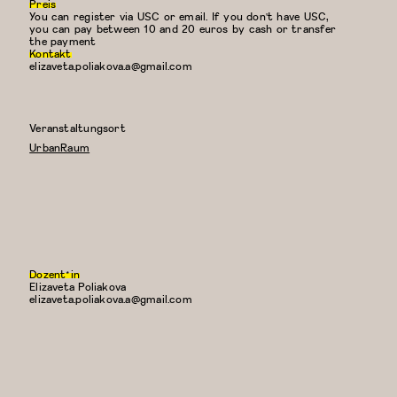
Preis
You can register via USC or email. If you don't have USC,
you can pay between 10 and 20 euros by cash or transfer
the payment
Kontakt
elizaveta.poliakova.a@gmail.com
Veranstaltungsort
UrbanRaum
Dozent*in
Elizaveta Poliakova
E-
elizaveta.poliakova.a@gmail.com
Mail: