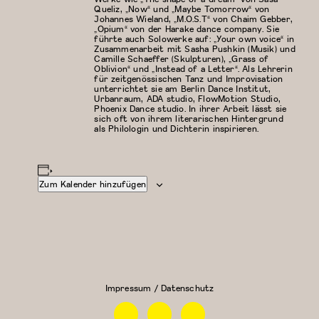
Queliz, „Now“ und „Maybe Tomorrow“ von
Johannes Wieland, „M.O.S.T“ von Chaim Gebber,
„Opium“ von der Harake dance company. Sie
führte auch Solowerke auf: „Your own voice“ in
Zusammenarbeit mit Sasha Pushkin (Musik) und
Camille Schaeffer (Skulpturen), „Grass of
Oblivion“ und „Instead of a Letter“. Als Lehrerin
für zeitgenössischen Tanz und Improvisation
unterrichtet sie am Berlin Dance Institut,
Urbanraum, ADA studio, FlowMotion Studio,
Phoenix Dance studio. In ihrer Arbeit lässt sie
sich oft von ihrem literarischen Hintergrund
als Philologin und Dichterin inspirieren.
Zum Kalender hinzufügen
Modern/Zeitgenössischer
Floor Work &
Tanz
Acrobatic
Contemporary
II (Iliana)
Impressum / Datenschutz
Facebook
Instagram
Linkedin