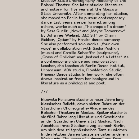
Moscow State Choreography Academy of the
Bolshoi Theatre. She later studied literature
and history for five years at the Moscow
State University. After completing her studies,
she moved to Berlin to pursue contemporary
dance. Last years she performed, among
others, works such as „The shape of a dream“
by Sasa Queliz, „Now“ and „Maybe Tomorrow“
by Johannes Wieland, „M.O.S.T“ by Chaim
Gebber, „Opium“ by Harake dance company.
She also performed solo works: „Your own
voice“ in collaboration with Sasha Pushkin
(music) and Camille Schaeffer (sculptures),
„Grass of Oblivion“ and „Instead of a Letter“. As
a contemporary dance and improvisation
teacher, she teaches at Berlin Dance Institut,
Urbanraum, ADA studio, FlowMotion Studio,
Phoenix Dance studio. In her work, she often
draws inspiration from her background in
literature as a philologist and poet.
///
Elizaveta Poliakova studierte neun Jahre lang
klassisches Ballett, davon sieben Jahre an der
Staatlichen Choreografie-Akademie des
Bolschoi-Theaters in Moskau. Später studierte
sie fünf Jahre lang Literatur und Geschichte
an der Staatlichen Universität Moskau. Nach
Abschluss ihres Studiums zog sie nach Berlin,
um sich dem zeitgenössischen Tanz zu widmen.
In den letzten Jahren tanzte sie unter anderem
Werke wie „The shape of a dream“ von Sasa