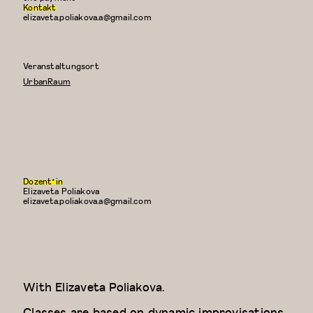
Kontakt
elizaveta.poliakova.a@gmail.com
Veranstaltungsort
UrbanRaum
Dozent*in
Elizaveta Poliakova
E-
elizaveta.poliakova.a@gmail.com
Mail:
With
Elizaveta Poliakova.
Classes are based on dynamic improvisations