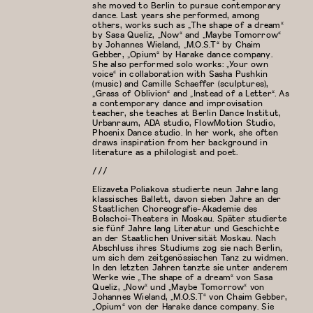
she moved to Berlin to pursue contemporary
dance. Last years she performed, among
others, works such as „The shape of a dream“
by Sasa Queliz, „Now“ and „Maybe Tomorrow“
by Johannes Wieland, „M.O.S.T“ by Chaim
Gebber, „Opium“ by Harake dance company.
She also performed solo works: „Your own
voice“ in collaboration with Sasha Pushkin
(music) and Camille Schaeffer (sculptures),
„Grass of Oblivion“ and „Instead of a Letter“. As
a contemporary dance and improvisation
teacher, she teaches at Berlin Dance Institut,
Urbanraum, ADA studio, FlowMotion Studio,
Phoenix Dance studio. In her work, she often
draws inspiration from her background in
literature as a philologist and poet.
///
Elizaveta Poliakova studierte neun Jahre lang
klassisches Ballett, davon sieben Jahre an der
Staatlichen Choreografie-Akademie des
Bolschoi-Theaters in Moskau. Später studierte
sie fünf Jahre lang Literatur und Geschichte
an der Staatlichen Universität Moskau. Nach
Abschluss ihres Studiums zog sie nach Berlin,
um sich dem zeitgenössischen Tanz zu widmen.
In den letzten Jahren tanzte sie unter anderem
Werke wie „The shape of a dream“ von Sasa
Queliz, „Now“ und „Maybe Tomorrow“ von
Johannes Wieland, „M.O.S.T“ von Chaim Gebber,
„Opium“ von der Harake dance company. Sie