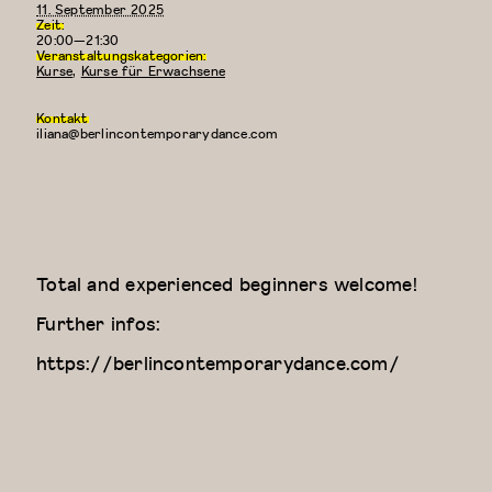
11. September 2025
Zeit:
20:00—21:30
Veranstaltungskategorien:
Kurse
,
Kurse für Erwachsene
Kontakt
iliana@berlincontemporarydance.com
Total and experienced beginners welcome!
Further infos:
https://berlincontemporarydance.com/
Contemporary
Kreativer
Dance Class
Kindertanz
(Elizaveta)
(3-4
Jahre)