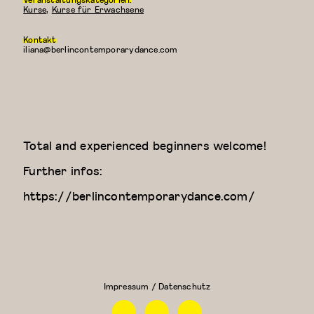
Kurse
,
Kurse für Erwachsene
Kontakt
iliana@berlincontemporarydance.com
Total and experienced beginners welcome!
Further infos:
https://berlincontemporarydance.com/
Contemporary
Kreativer
Dance Class
Kindertanz
(Elizaveta)
(3-4
Jahre)
Impressum / Datenschutz
Facebook
Instagram
Linkedin