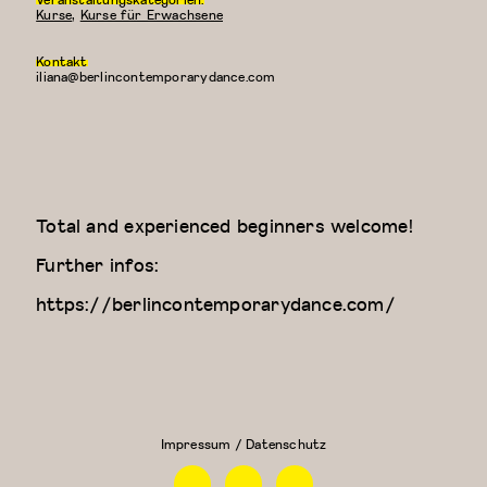
Kurse
,
Kurse für Erwachsene
Kontakt
iliana@berlincontemporarydance.com
Total and experienced beginners welcome!
Further infos:
https://berlincontemporarydance.com/
Contemporary
Kreativer
Dance Class
Kindertanz
(Elizaveta)
(3-4
Jahre)
Impressum / Datenschutz
Facebook
Instagram
Linkedin