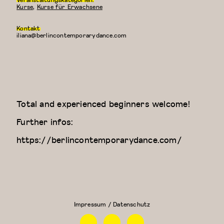
Kurse
,
Kurse für Erwachsene
Kontakt
iliana@berlincontemporarydance.com
Total and experienced beginners welcome!
Further infos:
https://berlincontemporarydance.com/
Contemporary
Kreativer
Dance Class
Kindertanz
(Elizaveta)
(3-4
Jahre)
Impressum / Datenschutz
Facebook
Instagram
Linkedin