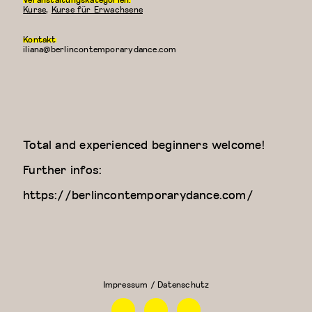
Kurse
,
Kurse für Erwachsene
Kontakt
iliana@berlincontemporarydance.com
Total and experienced beginners welcome!
Further infos:
https://berlincontemporarydance.com/
Contemporary
Kreativer
Dance Class
Kindertanz
(Elizaveta)
(3-4
Jahre)
Impressum / Datenschutz
Facebook
Instagram
Linkedin