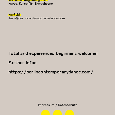
Kurse
,
Kurse für Erwachsene
Kontakt
iliana@berlincontemporarydance.com
Total and experienced beginners welcome!
Further infos:
https://berlincontemporarydance.com/
Contemporary
Kreativer
Dance Class
Kindertanz
(Elizaveta)
(3-4
Jahre)
Impressum / Datenschutz
Facebook
Instagram
Linkedin