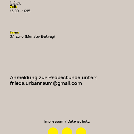
1. Juni
Zeit:
15:30—16:15
Preis
37 Euro (Monats-Beitrag)
Anmeldung zur Probestunde unter:
frieda.urbanraum@gmail.com
Floor Work &
Kreativer
Acrobatic
Kindertanz
Contemporary
(5-6
II (Iliana)
Jahre)
Impressum / Datenschutz
Facebook
Instagram
Linkedin