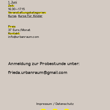
1. Juni
Zeit:
16:30—17:15
Veranstaltungskategorien:
Kurse
,
Kurse für Kinder
Preis
37 Euro/Monat
Kontakt
info@urbanraum.com
Anmeldung zur Probestunde unter:
frieda.urbanraum@gmail.com
Kreativer
Kung
Kindertanz
Fu
(3-4
Jahre)
Impressum / Datenschutz