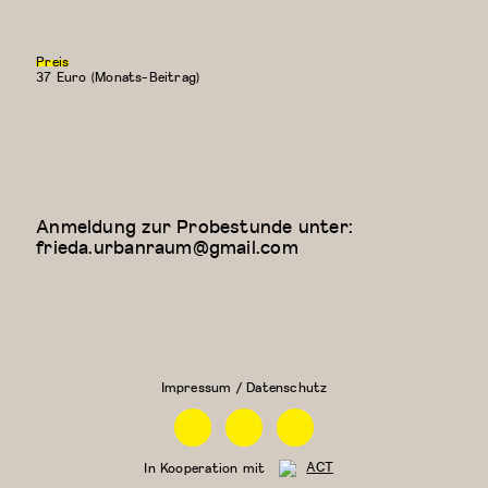
Preis
37 Euro (Monats-Beitrag)
Anmeldung zur Probestunde unter:
frieda.urbanraum@gmail.com
Floor Work &
Kreativer
Acrobatic
Kindertanz
Contemporary
(5-6
II (Iliana)
Jahre)
Impressum / Datenschutz
Facebook
Instagram
Linkedin
In Kooperation mit