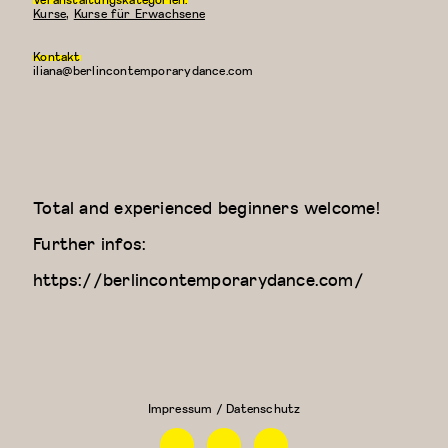
Kurse
,
Kurse für Erwachsene
Kontakt
iliana@berlincontemporarydance.com
Total and experienced beginners welcome!
Further infos:
https://berlincontemporarydance.com/
Contemporary
Kreativer
Dance Class
Kindertanz
(Elizaveta)
(3-4
Jahre)
Impressum / Datenschutz
Facebook
Instagram
Linkedin