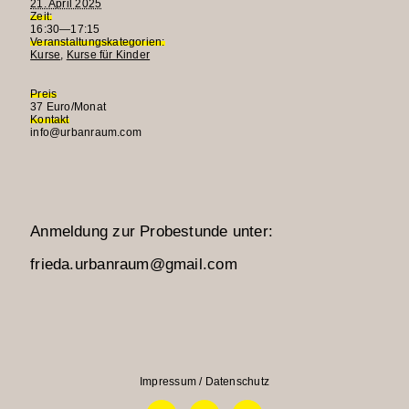
21. April 2025
Zeit:
16:30—17:15
Veranstaltungskategorien:
Kurse
,
Kurse für Kinder
Preis
37 Euro/Monat
Kontakt
info@urbanraum.com
Anmeldung zur Probestunde unter:
frieda.urbanraum@gmail.com
Kreativer
Kung
Kindertanz
Fu
(3-4
Jahre)
Impressum / Datenschutz
Facebook
Instagram
Linkedin