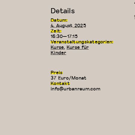
Details
Datum:
4. August 2025
Zeit:
16:30—17:15
Veranstaltungskategorien:
Kurse
,
Kurse für
Kinder
Preis
37 Euro/Monat
Kontakt
info@urbanraum.com
Kreativer
Kung
Kindertanz
Fu
(3-4 Jahre)