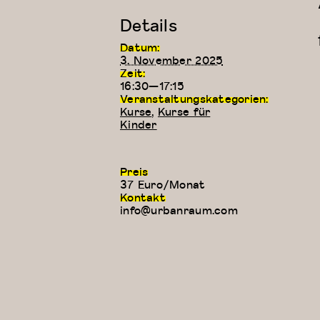
Details
Datum:
3. November 2025
Zeit:
16:30—17:15
Veranstaltungskategorien:
Kurse
,
Kurse für
Kinder
Preis
37 Euro/Monat
Kontakt
info@urbanraum.com
Kreativer
Kung
Kindertanz
Fu
(3-4 Jahre)