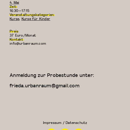
4. Mai
Zeit:
16:30—17:15
Veranstaltungskategorien:
Kurse
,
Kurse für Kinder
Preis
37 Euro/Monat
Kontakt
info@urbanraum.com
Anmeldung zur Probestunde unter:
frieda.urbanraum@gmail.com
Kreativer
Kung
Kindertanz
Fu
(3-4
Jahre)
Impressum / Datenschutz