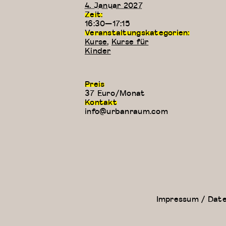
4. Januar 2027
Zeit:
16:30—17:15
Veranstaltungskategorien:
Kurse
,
Kurse für
Kinder
Preis
37 Euro/Monat
Kontakt
info@urbanraum.com
Kreativer
Kung
Kindertanz
Fu
(3-4 Jahre)
Impressum / Dat